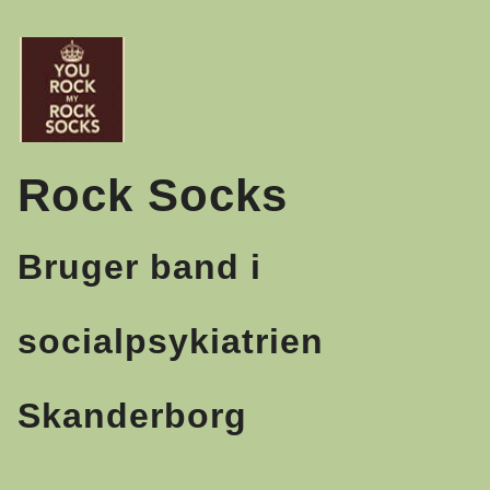
Skip
to
content
Rock Socks
Bruger band i
socialpsykiatrien
Skanderborg