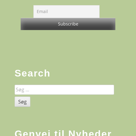
Sidebar
Search
Søg
efter:
Genvej til Nyheder